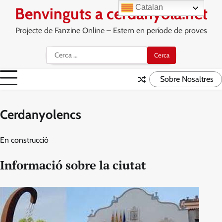
Skip
Catalan
Benvinguts a cerdanyola.net
to
content
Projecte de Fanzine Online – Estem en període de proves
Cerca:
Sobre Nosaltres
Cerdanyolencs
En construcció
Informació sobre la ciutat