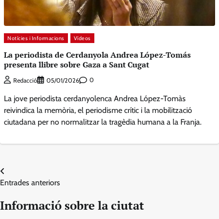
Notícies i Informacions
Vídeos
La periodista de Cerdanyola Andrea López-Tomás
presenta llibre sobre Gaza a Sant Cugat
0
Redacció
05/01/2026
La jove periodista cerdanyolenca Andrea López-Tomàs
reivindica la memòria, el periodisme crític i la mobilització
ciutadana per no normalitzar la tragèdia humana a la Franja.
Navegació
Entrades anteriors
d'entrades
Informació sobre la ciutat