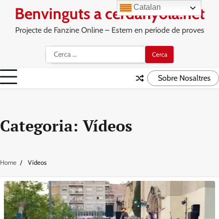
Skip
Catalan
Benvinguts a cerdanyola.net
to
content
Projecte de Fanzine Online – Estem en període de proves
Cerca:
Sobre Nosaltres
Categoria:
Vídeos
Home
Vídeos