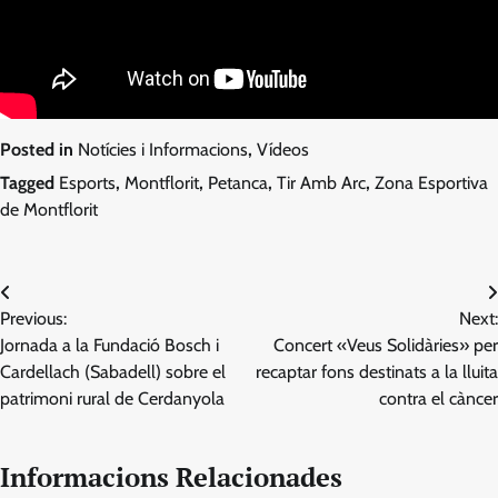
Posted in
Notícies i Informacions
,
Vídeos
Tagged
Esports
,
Montflorit
,
Petanca
,
Tir Amb Arc
,
Zona Esportiva
de Montflorit
Navegació
Previous:
Next:
d'entrades
Jornada a la Fundació Bosch i
Concert «Veus Solidàries» per
Cardellach (Sabadell) sobre el
recaptar fons destinats a la lluita
patrimoni rural de Cerdanyola
contra el càncer
Informacions Relacionades