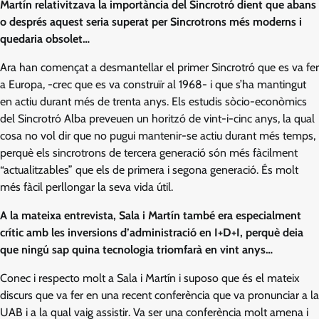
Martín relativitzava la importància del Sincrotró dient que abans
o després aquest seria superat per Sincrotrons més moderns i
quedaria obsolet…
Ara han començat a desmantellar el primer Sincrotró que es va fer
a Europa, -crec que es va construïr al 1968- i que s’ha mantingut
en actiu durant més de trenta anys. Els estudis sòcio-econòmics
del Sincrotró Alba preveuen un horitzó de vint-i-cinc anys, la qual
cosa no vol dir que no pugui mantenir-se actiu durant més temps,
perquè els sincrotrons de tercera generació són més fàcilment
“actualitzables” que els de primera i segona generació. És molt
més fàcil perllongar la seva vida útil.
A la mateixa entrevista, Sala i Martín també era especialment
crític amb les inversions d’administració en I+D+I, perquè deia
que ningú sap quina tecnologia triomfarà en vint anys…
Conec i respecto molt a Sala i Martín i suposo que és el mateix
discurs que va fer en una recent conferència que va pronunciar a la
UAB i a la qual vaig assistir. Va ser una conferència molt amena i