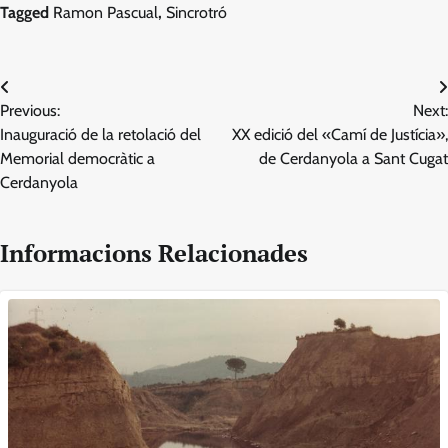
Tagged
Ramon Pascual
,
Sincrotró
Navegació
Previous:
Next:
d'entrades
Inauguració de la retolació del
XX edició del «Camí de Justícia»,
Memorial democràtic a
de Cerdanyola a Sant Cugat
Cerdanyola
Informacions Relacionades