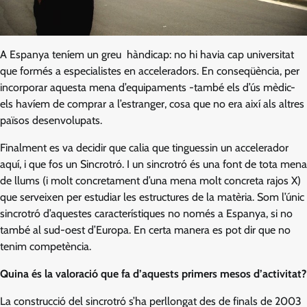
A Espanya teníem un greu hàndicap: no hi havia cap universitat
que formés a especialistes en acceleradors. En conseqüència, per
incorporar aquesta mena d’equipaments -també els d’ús mèdic-
els havíem de comprar a l’estranger, cosa que no era així als altres
països desenvolupats.
Finalment es va decidir que calia que tinguessin un accelerador
aquí, i que fos un Sincrotró. I un sincrotró és una font de tota mena
de llums (i molt concretament d’una mena molt concreta rajos X)
que serveixen per estudiar les estructures de la matèria. Som l’únic
sincrotró d’aquestes característiques no només a Espanya, si no
també al sud-oest d’Europa. En certa manera es pot dir que no
tenim competència.
Quina és la valoració que fa d’aquests primers mesos d’activitat?
La construcció del sincrotró s’ha perllongat des de finals de 2003