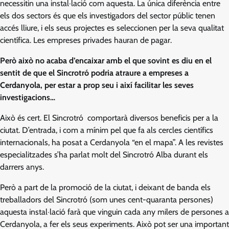
necessitin una instal·lació com aquesta. La única diferència entre
els dos sectors és que els investigadors del sector públic tenen
accés lliure, i els seus projectes es seleccionen per la seva qualitat
científica. Les empreses privades hauran de pagar.
Però això no acaba d’encaixar amb el que sovint es diu en el
sentit de que el Sincrotró podria atraure a empreses a
Cerdanyola, per estar a prop seu i així facilitar les seves
investigacions…
Això és cert. El Sincrotró comportarà diversos beneficis per a la
ciutat. D’entrada, i com a mínim pel que fa als cercles científics
internacionals, ha posat a Cerdanyola “en el mapa”. A les revistes
especialitzades s’ha parlat molt del Sincrotró Alba durant els
darrers anys.
Però a part de la promoció de la ciutat, i deixant de banda els
treballadors del Sincrotró (som unes cent-quaranta persones)
aquesta instal·lació farà que vinguin cada any milers de persones a
Cerdanyola, a fer els seus experiments. Això pot ser una important