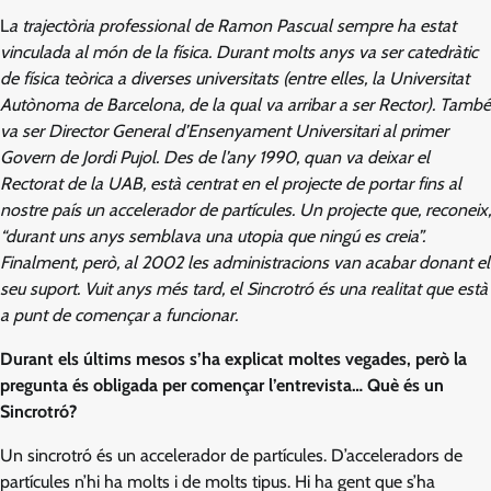
L
a trajectòria professional de Ramon Pascual sempre ha estat
vinculada al món de la física. Durant molts anys va ser catedràtic
de física teòrica a diverses universitats (entre elles, la Universitat
Autònoma de Barcelona, de la qual va arribar a ser Rector). També
va ser Director General d’Ensenyament Universitari al primer
Govern de Jordi Pujol. Des de l’any 1990, quan va deixar el
Rectorat de la UAB, està centrat en el projecte de portar fins al
nostre país un accelerador de partícules. Un projecte que, reconeix,
“durant uns anys semblava una utopia que ningú es creia”.
Finalment, però, al 2002 les administracions van acabar donant el
seu suport. Vuit anys més tard, el Sincrotró és una realitat que està
a punt de començar a funcionar.
Durant els últims mesos s’ha explicat moltes vegades, però la
pregunta és obligada per començar l’entrevista… Què és un
Sincrotró?
Un sincrotró és un accelerador de partícules. D’acceleradors de
partícules n’hi ha molts i de molts tipus. Hi ha gent que s’ha