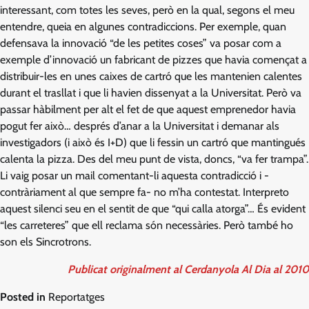
interessant, com totes les seves, però en la qual, segons el meu
entendre, queia en algunes contradiccions. Per exemple, quan
defensava la innovació “de les petites coses” va posar com a
exemple d’innovació un fabricant de pizzes que havia començat a
distribuir-les en unes caixes de cartró que les mantenien calentes
durant el trasllat i que li havien dissenyat a la Universitat. Però va
passar hàbilment per alt el fet de que aquest emprenedor havia
pogut fer això… després d’anar a la Universitat i demanar als
investigadors (i això és I+D) que li fessin un cartró que mantingués
calenta la pizza. Des del meu punt de vista, doncs, “va fer trampa”.
Li vaig posar un mail comentant-li aquesta contradicció i -
contràriament al que sempre fa- no m’ha contestat. Interpreto
aquest silenci seu en el sentit de que “qui calla atorga”… És evident
“les carreteres” que ell reclama són necessàries. Però també ho
son els Sincrotrons.
Publicat originalment al Cerdanyola Al Dia al 2010
Posted in
Reportatges