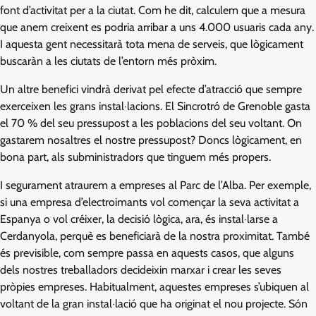
font d’activitat per a la ciutat. Com he dit, calculem que a mesura
que anem creixent es podria arribar a uns 4.000 usuaris cada any.
I aquesta gent necessitarà tota mena de serveis, que lògicament
buscaràn a les ciutats de l’entorn més pròxim.
Un altre benefici vindrà derivat pel efecte d’atracció que sempre
exerceixen les grans instal·lacions. El Sincrotró de Grenoble gasta
el 70 % del seu pressupost a les poblacions del seu voltant. On
gastarem nosaltres el nostre pressupost? Doncs lògicament, en
bona part, als subministradors que tinguem més propers.
I segurament atraurem a empreses al Parc de l’Alba. Per exemple,
si una empresa d’electroimants vol començar la seva activitat a
Espanya o vol créixer, la decisió lògica, ara, és instal·larse a
Cerdanyola, perquè es beneficiarà de la nostra proximitat. També
és previsible, com sempre passa en aquests casos, que alguns
dels nostres treballadors decideixin marxar i crear les seves
pròpies empreses. Habitualment, aquestes empreses s’ubiquen al
voltant de la gran instal·lació que ha originat el nou projecte. Són