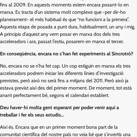
fins al 2009. En aquests moments estem encara posant-lo en
marxa. Es tracta d’un sistema molt complexe que -per dir-ho
planerament- el més habitual és que “no funcioni a la primera”.
Aquesta etapa de posada a punt dura, habitualment, un any i mig.
A principis d’aquest any vem posar en marxa dos dels tres
acceleradors i ara, passat l’estiu, posarem en marxa el tercer.
En conseqüència, encara no s’han fet experiments al Sincrotró?
No, encara no se n’ha fet cap. Un cop estiguin en marxa els tres
acceleradors podrem iniciar les diferents línies d’investigació
previstes, però això no serà fins a mitjans del 2011. Però això ja
estava previst així des del primer moment. De moment, tot està
anant perfectament bé, segons el calendari establert.
Deu haver-hi molta gent esperant per poder venir aquí a
treballar i fer els seus estudis…
Així és. Encara que en un primer moment bona part de la
comunitat científica del nostre país no veia bé que s’invertís una