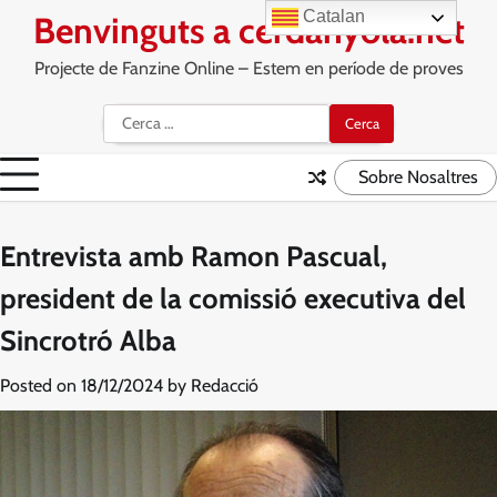
Skip
Catalan
Benvinguts a cerdanyola.net
to
content
Projecte de Fanzine Online – Estem en període de proves
Cerca:
Sobre Nosaltres
Entrevista amb Ramon Pascual,
president de la comissió executiva del
Sincrotró Alba
Posted on
18/12/2024
by
Redacció