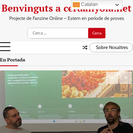
Skip
Benvinguts a cerdanyola.net
Catalan
to
content
Projecte de Fanzine Online – Estem en període de proves
Cerca:
Sobre Nosaltres
En Portada