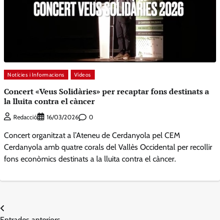
Notícies i Informacions
Vídeos
Concert «Veus Solidàries» per recaptar fons destinats a
la lluita contra el càncer
0
Redacció
16/03/2026
Concert organitzat a l’Ateneu de Cerdanyola pel CEM
Cerdanyola amb quatre corals del Vallès Occidental per recollir
fons econòmics destinats a la lluita contra el càncer.
Navegació
Entrades anteriors