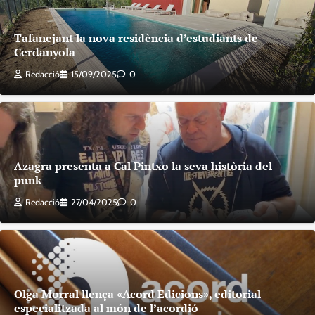
Tafanejant la nova residència d’estudiants de
Cerdanyola
Redacció
15/09/2025
0
Azagra presenta a Cal Pintxo la seva història del
punk
Redacció
27/04/2025
0
Olga Morral llença «Acord Edicions», editorial
especialitzada al món de l’acordió