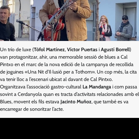
Un trío de luxe (
Tòfol Martínez
,
Víctor Puertas
i
Agustí Borrell
)
van protagonitzar, ahir, una memorable sessió de blues a Cal
Pintxo en el marc de la nova edició de la campanya de recollida
de joguines «Una Nit d’Il·lusió per a Tothom». Un cop més, la cita
va tenir lloc a l’escenari ubicat al davant de Cal Pintxo.
Organitzava l’associació gastro-cultural
La Mandanga
i com passa
sovint a Cerdanyola quan es tracta d’activitats relacionades amb el
Blues, movent els fils estava
Jacinto Muñoz
, que també es va
encarregar de sonoritzar l’acte.