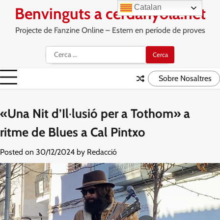
Skip
Catalan
Benvinguts a cerdanyola.net
to
content
Projecte de Fanzine Online – Estem en període de proves
Cerca:
Sobre Nosaltres
«Una Nit d’Il·lusió per a Tothom» a
ritme de Blues a Cal Pintxo
Posted on
30/12/2024
by
Redacció