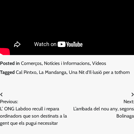
Posted in
Comerços
,
Notícies i Informacions
,
Vídeos
Tagged
Cal Pintxo
,
La Mandanga
,
Una Nit d'Il·lusió per a tothom
Navegació
Previous:
Next:
d'entrades
L’ ONG Labdoo recull i repara
L’arribada del nou any, segons
ordinadors que son destinats a la
Bolinaga
gent que els pugui necessitar