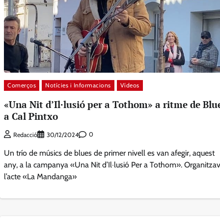
Comerços
Notícies i Informacions
Vídeos
«Una Nit d’Il·lusió per a Tothom» a ritme de Blu
a Cal Pintxo
0
Redacció
30/12/2024
Un trío de músics de blues de primer nivell es van afegir, aquest
any, a la campanya «Una Nit d’Il·lusió Per a Tothom». Organitza
l’acte «La Mandanga»