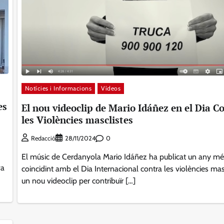
Notícies i Informacions
Vídeos
es
El nou videoclip de Mario Idáñez en el Dia C
les Violències masclistes
0
Redacció
28/11/2024
El músic de Cerdanyola Mario Idáñez ha publicat un any mé
va
coincidint amb el Dia Internacional contra les violències mas
un nou videoclip per contribuïr […]