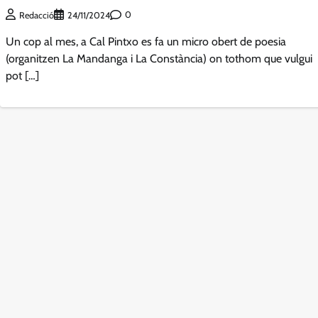
0
Redacció
24/11/2024
Un cop al mes, a Cal Pintxo es fa un micro obert de poesia
(organitzen La Mandanga i La Constància) on tothom que vulgui
pot […]