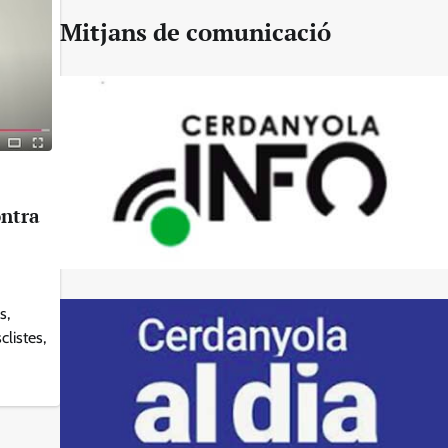
Mitjans de comunicació
ontra
s,
clistes,