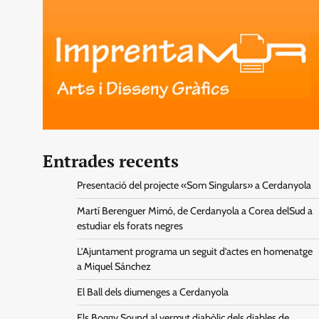
Entrades recents
Presentació del projecte «Som Singulars» a Cerdanyola
Martí Berenguer Mimó, de Cerdanyola a Corea delSud a
estudiar els forats negres
L’Ajuntament programa un seguit d’actes en homenatge
a Miquel Sánchez
El Ball dels diumenges a Cerdanyola
Els Boggy Sound al vermut diabòlic dels diables de