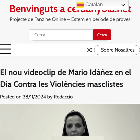
Skip
Catalan
Benvinguts a cerdanyola.net
to
content
Projecte de Fanzine Online – Estem en període de proves
Cerca:
Sobre Nosaltres
El nou videoclip de Mario Idáñez en el
Dia Contra les Violències masclistes
Posted on
28/11/2024
by
Redacció