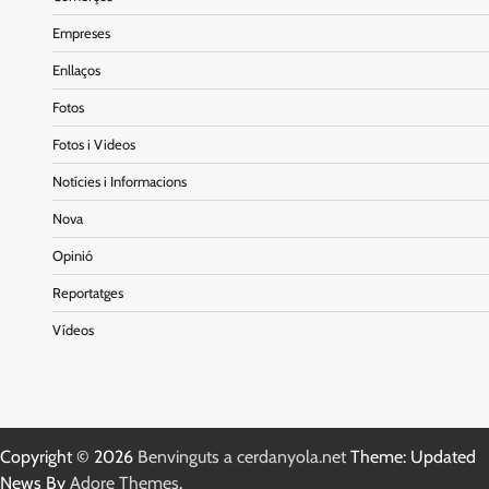
Empreses
Enllaços
Fotos
Fotos i Videos
Notícies i Informacions
Nova
Opinió
Reportatges
Vídeos
Copyright © 2026
Benvinguts a cerdanyola.net
Theme: Updated
News By
Adore Themes
.