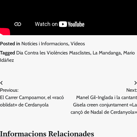
Posted in
Notícies i Informacions
,
Vídeos
Tagged
Dia Contra les Violències Masclistes
,
La Mandanga
,
Mario
Idáñez
Navegació
Previous:
Next:
d'entrades
El Carrer Campoamor, el «racó
Manel Gil-Inglada i la cantant
oblidat» de Cerdanyola
Gisela creen conjuntament «La
cançó de Nadal de Cerdanyola»
Informacions Relacionades