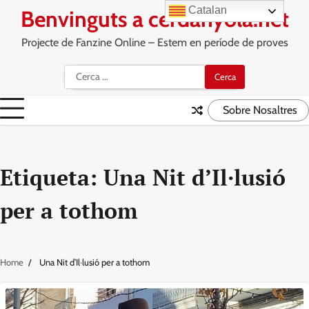
Skip
Catalan
Benvinguts a cerdanyola.net
to
content
Projecte de Fanzine Online – Estem en període de proves
Cerca:
Sobre Nosaltres
Etiqueta:
Una Nit d’Il·lusió
per a tothom
Home
Una Nit d’Il·lusió per a tothom