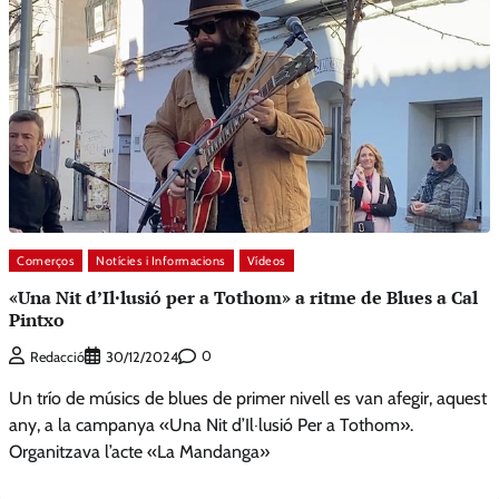
Comerços
Notícies i Informacions
Vídeos
«Una Nit d’Il·lusió per a Tothom» a ritme de Blues a Cal
Pintxo
0
Redacció
30/12/2024
Un trío de músics de blues de primer nivell es van afegir, aquest
any, a la campanya «Una Nit d’Il·lusió Per a Tothom».
Organitzava l’acte «La Mandanga»