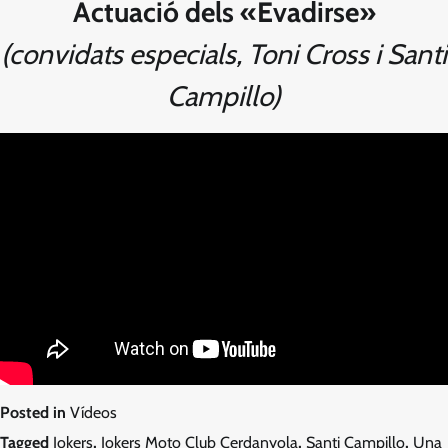
Actuació dels «Evadirse»
(convidats especials, Toni Cross i Santi
Campillo)
Posted in
Vídeos
Tagged
Jokers
,
Jokers Moto Club Cerdanyola
,
Santi Campillo
,
Una