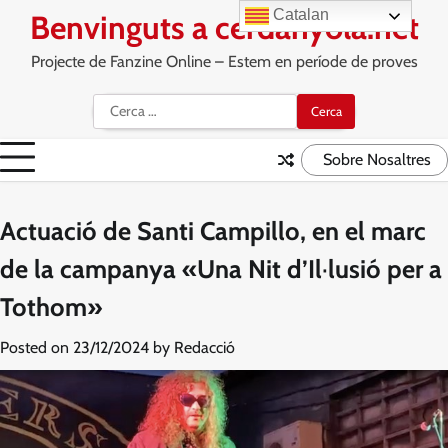
Skip
Catalan
Benvinguts a cerdanyola.net
to
content
Projecte de Fanzine Online – Estem en període de proves
Cerca:
Sobre Nosaltres
Actuació de Santi Campillo, en el marc
de la campanya «Una Nit d’Il·lusió per a
Tothom»
Posted on
23/12/2024
by
Redacció