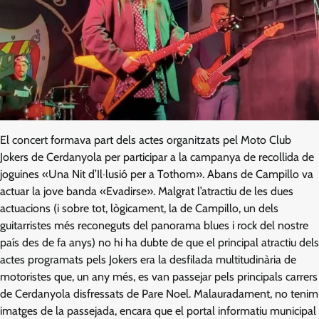
El concert formava part dels actes organitzats pel Moto Club
Jokers de Cerdanyola per participar a la campanya de recollida de
joguines «Una Nit d’Il·lusió per a Tothom». Abans de Campillo va
actuar la jove banda «Evadirse». Malgrat l’atractiu de les dues
actuacions (i sobre tot, lògicament, la de Campillo, un dels
guitarristes més reconeguts del panorama blues i rock del nostre
país des de fa anys) no hi ha dubte de que el principal atractiu dels
actes programats pels Jokers era la desfilada multitudinària de
motoristes que, un any més, es van passejar pels principals carrers
de Cerdanyola disfressats de Pare Noel. Malauradament, no tenim
imatges de la passejada, encara que el portal informatiu municipal