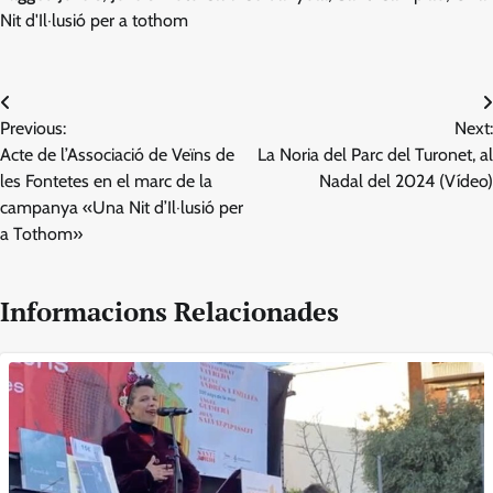
Nit d'Il·lusió per a tothom
Navegació
Previous:
Next:
d'entrades
Acte de l’Associació de Veïns de
La Noria del Parc del Turonet, al
les Fontetes en el marc de la
Nadal del 2024 (Vídeo)
campanya «Una Nit d’Il·lusió per
a Tothom»
Informacions Relacionades