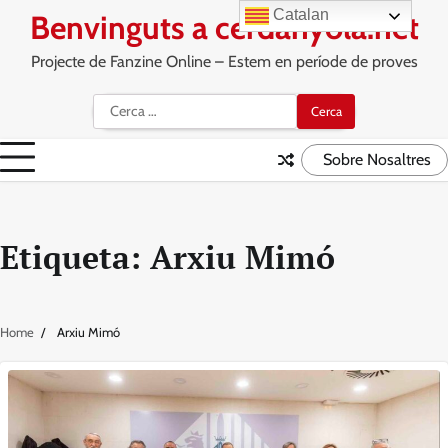
Skip
Catalan
Benvinguts a cerdanyola.net
to
content
Projecte de Fanzine Online – Estem en període de proves
Cerca:
Sobre Nosaltres
Etiqueta:
Arxiu Mimó
Home
Arxiu Mimó