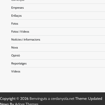
Empreses
Enllaços
Fotos
Fotos i Videos
Notícies i Informacions
Nova
Opinió
Reportatges
Vídeos
Copyright © 2026
Benvinguts a cerdanyola.net
Theme: Updated
News By
Adore Themes
.