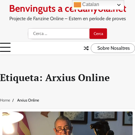
Skip
Catalan
Benvinguts a cerdanyola.net
to
content
Projecte de Fanzine Online – Estem en període de proves
Cerca:
Sobre Nosaltres
Etiqueta:
Arxius Online
Home
Arxius Online