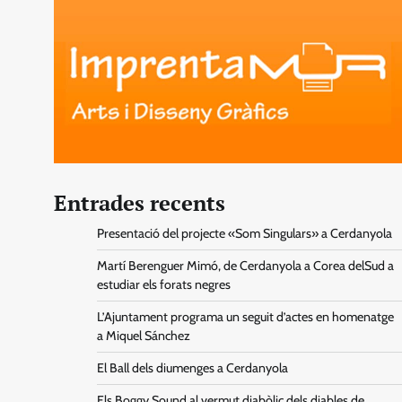
Entrades recents
Presentació del projecte «Som Singulars» a Cerdanyola
Martí Berenguer Mimó, de Cerdanyola a Corea delSud a
estudiar els forats negres
L’Ajuntament programa un seguit d’actes en homenatge
a Miquel Sánchez
El Ball dels diumenges a Cerdanyola
Els Boggy Sound al vermut diabòlic dels diables de