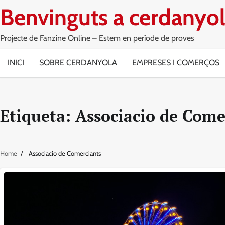
Skip
Benvinguts a cerdanyol
to
content
Projecte de Fanzine Online – Estem en període de proves
INICI
SOBRE CERDANYOLA
EMPRESES I COMERÇOS
Etiqueta:
Associacio de Come
Home
Associacio de Comerciants