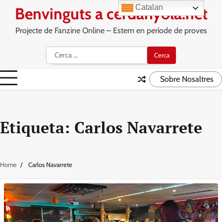
Skip
Catalan
Benvinguts a cerdanyola.net
to
content
Projecte de Fanzine Online – Estem en període de proves
Cerca:
Sobre Nosaltres
Etiqueta:
Carlos Navarrete
Home
Carlos Navarrete