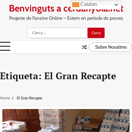
Skip
Catalan
Benvinguts a cerdanyola.net
to
content
Projecte de Fanzine Online – Estem en període de proves
Cerca:
Sobre Nosaltres
Etiqueta:
El Gran Recapte
Home
El Gran Recapte