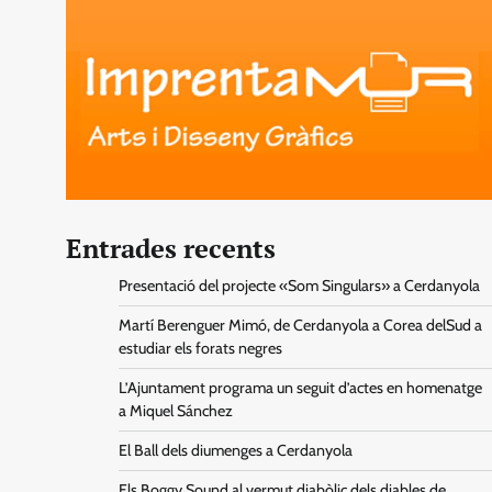
Entrades recents
Presentació del projecte «Som Singulars» a Cerdanyola
Martí Berenguer Mimó, de Cerdanyola a Corea delSud a
estudiar els forats negres
L’Ajuntament programa un seguit d’actes en homenatge
a Miquel Sánchez
El Ball dels diumenges a Cerdanyola
Els Boggy Sound al vermut diabòlic dels diables de