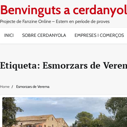
Skip
Benvinguts a cerdanyol
to
content
Projecte de Fanzine Online – Estem en període de proves
INICI
SOBRE CERDANYOLA
EMPRESES I COMERÇOS
Etiqueta:
Esmorzars de Vere
Home
Esmorzars de Verema