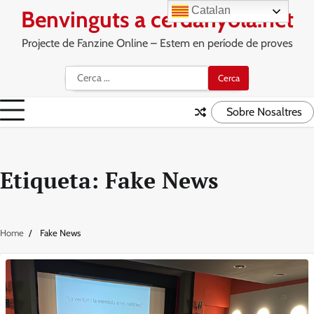
Skip
Catalan
Benvinguts a cerdanyola.net
to
content
Projecte de Fanzine Online – Estem en període de proves
Cerca:
Sobre Nosaltres
Etiqueta:
Fake News
Home
Fake News