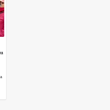
iu
va