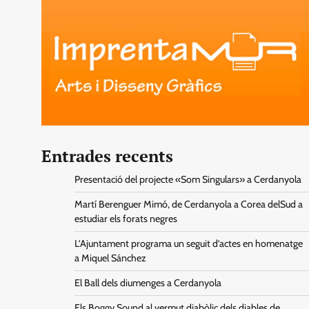
Entrades recents
Presentació del projecte «Som Singulars» a Cerdanyola
Martí Berenguer Mimó, de Cerdanyola a Corea delSud a
estudiar els forats negres
L’Ajuntament programa un seguit d’actes en homenatge
a Miquel Sánchez
El Ball dels diumenges a Cerdanyola
Els Boggy Sound al vermut diabòlic dels diables de