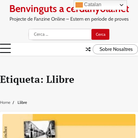
Skip
Catalan
Benvinguts a cerdanyola.net
to
content
Projecte de Fanzine Online – Estem en període de proves
Cerca:
Sobre Nosaltres
Etiqueta:
Llibre
Home
Llibre