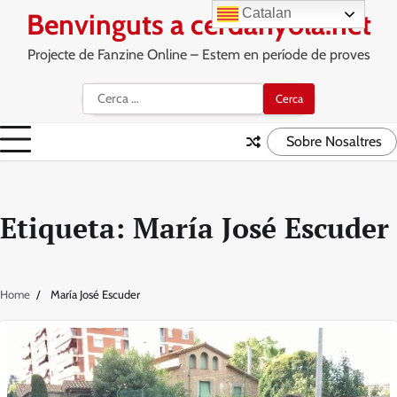
Skip
Catalan
Benvinguts a cerdanyola.net
to
content
Projecte de Fanzine Online – Estem en període de proves
Cerca:
Sobre Nosaltres
Etiqueta:
María José Escuder
Home
María José Escuder