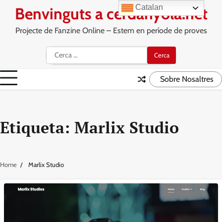
Skip
Catalan
Benvinguts a cerdanyola.net
to
content
Projecte de Fanzine Online – Estem en període de proves
Cerca:
Sobre Nosaltres
Etiqueta:
Marlix Studio
Home
Marlix Studio