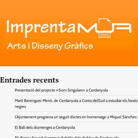
Entrades recents
Presentació del projecte «Som Singulars» a Cerdanyola
Martí Berenguer Mimó, de Cerdanyola a Corea delSud a estudiar els forats
negres
L’Ajuntament programa un seguit d’actes en homenatge a Miquel Sánchez
El Ball dels diumenges a Cerdanyola
Els Boggy Sound al vermut diabòlic dels diables de Cerdanyola