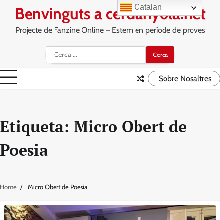
Skip
Catalan
Benvinguts a cerdanyola.net
to
content
Projecte de Fanzine Online – Estem en període de proves
Cerca:
Sobre Nosaltres
Etiqueta:
Micro Obert de
Poesia
Home
Micro Obert de Poesia