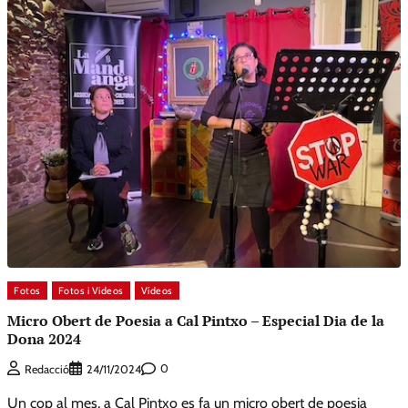
Fotos
Fotos i Videos
Vídeos
Micro Obert de Poesia a Cal Pintxo – Especial Dia de la
Dona 2024
0
Redacció
24/11/2024
Un cop al mes, a Cal Pintxo es fa un micro obert de poesia