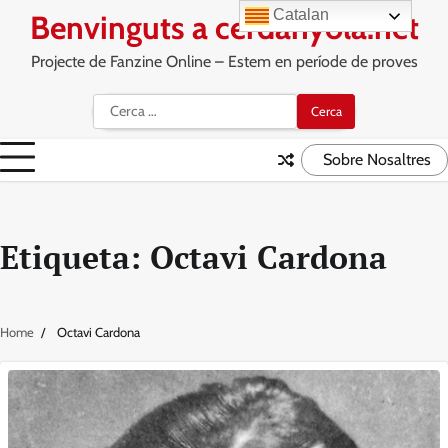
Skip
Catalan
Benvinguts a cerdanyola.net
to
content
Projecte de Fanzine Online – Estem en període de proves
Cerca:
Sobre Nosaltres
Etiqueta:
Octavi Cardona
Home
Octavi Cardona