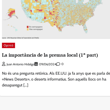
Opinió
La importància de la premsa local (1ª part)
0
Juan Antonio Hidalgo
09/06/2024
No és una pregunta retòrica. Als EE.UU. ja fa anys que es parla de
«News Deserts», o deserts informatius. Son aquells llocs on ha
desaparegut […]