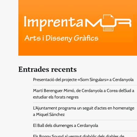
Entrades recents
Presentació del projecte «Som Singulars» a Cerdanyola
Martí Berenguer Mimó, de Cerdanyola a Corea delSud a
estudiar els forats negres
L’Ajuntament programa un seguit d’actes en homenatge
a Miquel Sánchez
El Ball dels diumenges a Cerdanyola
Els Boggy Sound al vermut diabòlic dels diables de