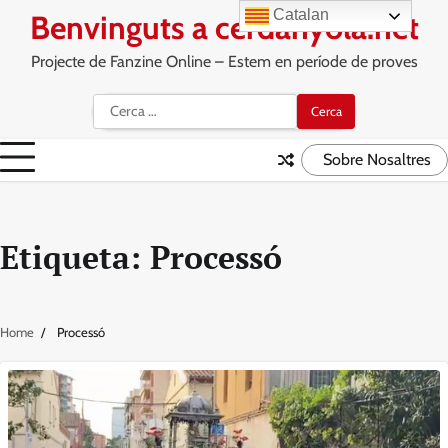
Skip
Catalan
Benvinguts a cerdanyola.net
to
content
Projecte de Fanzine Online – Estem en període de proves
Cerca:
Sobre Nosaltres
Etiqueta:
Processó
Home
Processó