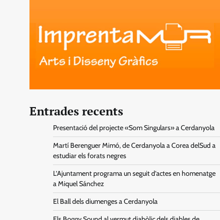
Entrades recents
Presentació del projecte «Som Singulars» a Cerdanyola
Martí Berenguer Mimó, de Cerdanyola a Corea delSud a
estudiar els forats negres
L’Ajuntament programa un seguit d’actes en homenatge
a Miquel Sánchez
El Ball dels diumenges a Cerdanyola
Els Boggy Sound al vermut diabòlic dels diables de