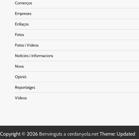
Comerços
Empreses
Enllaços
Fotos
Fotos i Videos
Notícies i Informacions
Nova
Opinió
Reportatges
Vídeos
Copyright © 2026
Benvinguts a cerdanyola.net
Theme: Updated