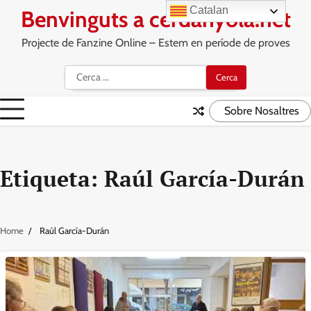
Skip
Catalan
Benvinguts a cerdanyola.net
to
content
Projecte de Fanzine Online – Estem en període de proves
Cerca:
Sobre Nosaltres
Etiqueta:
Raúl García-Durán
Home
Raúl García-Durán