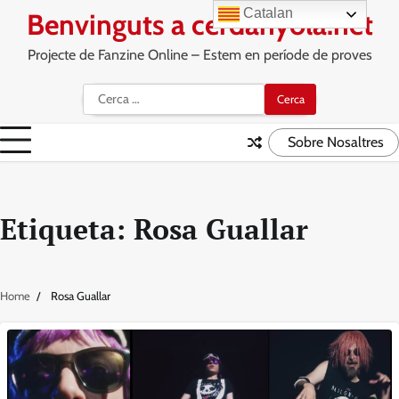
Skip
Catalan
Benvinguts a cerdanyola.net
to
content
Projecte de Fanzine Online – Estem en període de proves
Cerca:
Sobre Nosaltres
Etiqueta:
Rosa Guallar
Home
Rosa Guallar