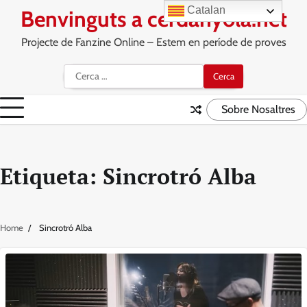
Skip
Catalan
Benvinguts a cerdanyola.net
to
content
Projecte de Fanzine Online – Estem en període de proves
Cerca:
Sobre Nosaltres
Etiqueta:
Sincrotró Alba
Home
Sincrotró Alba