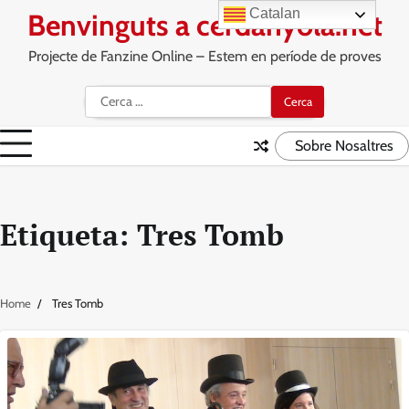
Skip
Catalan
Benvinguts a cerdanyola.net
to
content
Projecte de Fanzine Online – Estem en període de proves
Cerca:
Sobre Nosaltres
Etiqueta:
Tres Tomb
Home
Tres Tomb