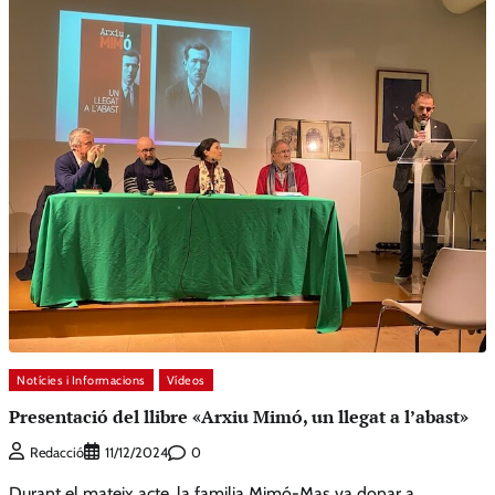
Notícies i Informacions
Vídeos
Presentació del llibre «Arxiu Mimó, un llegat a l’abast»
0
Redacció
11/12/2024
Durant el mateix acte, la familia Mimó-Mas va donar a