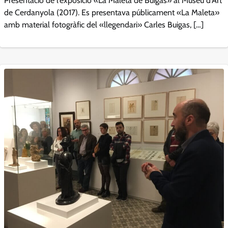
Presentació de l’exposició «La Maleta de Buïgas» al Museu d’Art
de Cerdanyola (2017). Es presentava públicament «La Maleta»
amb material fotogràfic del «llegendari» Carles Buigas, […]