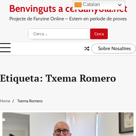
Skip
Catalan
Benvinguts a cerdanyola.net
to
content
Projecte de Fanzine Online – Estem en període de proves
Cerca:
Sobre Nosaltres
Etiqueta:
Txema Romero
Home
Txema Romero