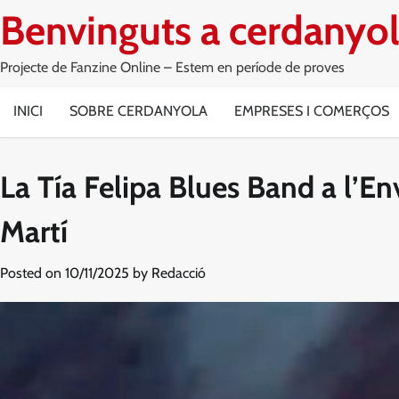
Skip
Benvinguts a cerdanyol
to
content
Projecte de Fanzine Online – Estem en període de proves
INICI
SOBRE CERDANYOLA
EMPRESES I COMERÇOS
La Tía Felipa Blues Band a l’En
Martí
Posted on
10/11/2025
by
Redacció