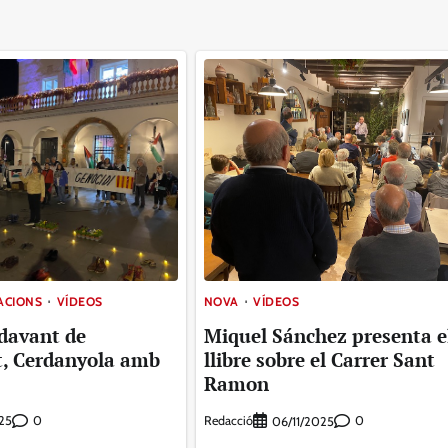
MACIONS
VÍDEOS
NOVA
VÍDEOS
 davant de
Miquel Sánchez presenta e
t, Cerdanyola amb
llibre sobre el Carrer Sant
Ramon
0
Redacció
0
25
06/11/2025