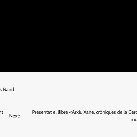
es Band
nt
Presentat el llibre «Arxiu Xane, cròniques de la Ce
Next:
mo