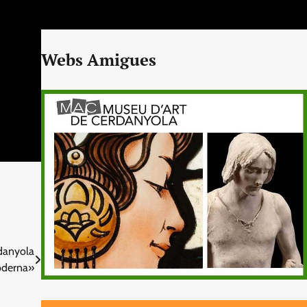
Webs Amigues
rdanyola
derna»