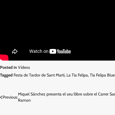
Posted in
Vídeos
Tagged
Festa de Tardor de Sant Martí
,
La Tía Felipa
,
Tía Felipa Blu
Navegació
Miquel Sánchez presenta el seu llibre sobre el Carrer Sa
Previous:
Ramon
d'entrades