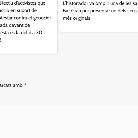
·lectiu d’activistes que
L’historiador va omplir una de les sa
acció en suport de
Bar Grau per presentar un dels seus 
otestar contra el genocidi
més originals
bada davant de
esta és la del dia 30
5.
marcats amb
*