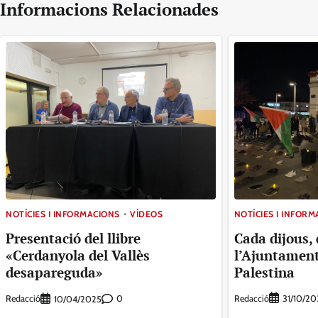
Informacions Relacionades
NOTÍCIES I INFOR
NOTÍCIES I INFORMACIONS
VÍDEOS
Cada dijous,
Presentació del llibre
l’Ajuntamen
«Cerdanyola del Vallès
Palestina
desapareguda»
Redacció
Redacció
0
31/10/20
10/04/2025