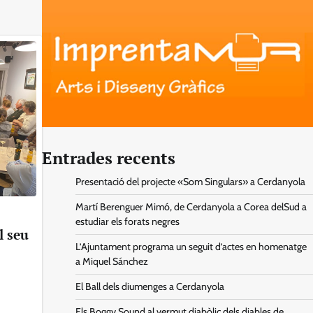
Entrades recents
Presentació del projecte «Som Singulars» a Cerdanyola
Martí Berenguer Mimó, de Cerdanyola a Corea delSud a
estudiar els forats negres
l seu
L’Ajuntament programa un seguit d’actes en homenatge
a Miquel Sánchez
El Ball dels diumenges a Cerdanyola
Els Boggy Sound al vermut diabòlic dels diables de