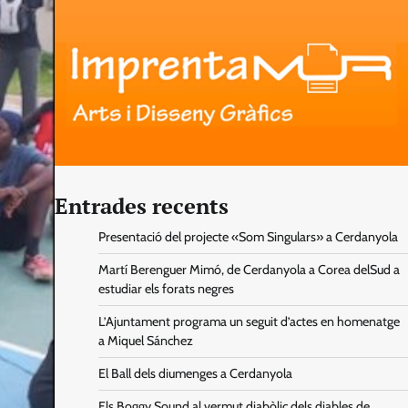
Entrades recents
Presentació del projecte «Som Singulars» a Cerdanyola
Martí Berenguer Mimó, de Cerdanyola a Corea delSud a
estudiar els forats negres
L’Ajuntament programa un seguit d’actes en homenatge
a Miquel Sánchez
El Ball dels diumenges a Cerdanyola
Els Boggy Sound al vermut diabòlic dels diables de