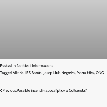
Posted in
Notícies i Informacions
Tagged
Alkaria
,
IES Banús
,
Josep Lluís Negreira
,
Marta Mira
,
ONG
Navegació
Previous:
Possible incendi «apocalíptic» a Collserola?
d'entrades