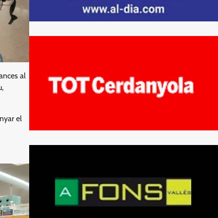
ances al
u,
nyar el