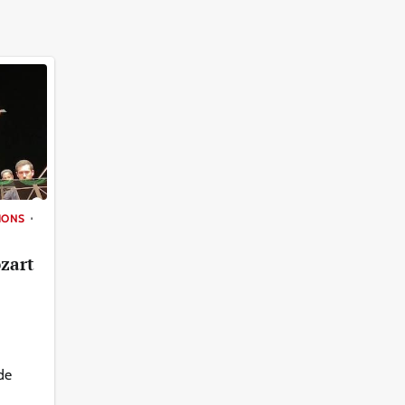
IONS
zart
de