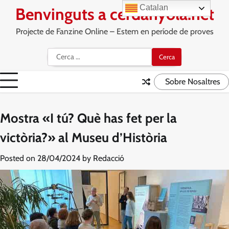
Skip
Catalan
Benvinguts a cerdanyola.net
to
content
Projecte de Fanzine Online – Estem en període de proves
Cerca:
Sobre Nosaltres
Mostra «I tú? Què has fet per la
victòria?» al Museu d’Història
Posted on
28/04/2024
by
Redacció