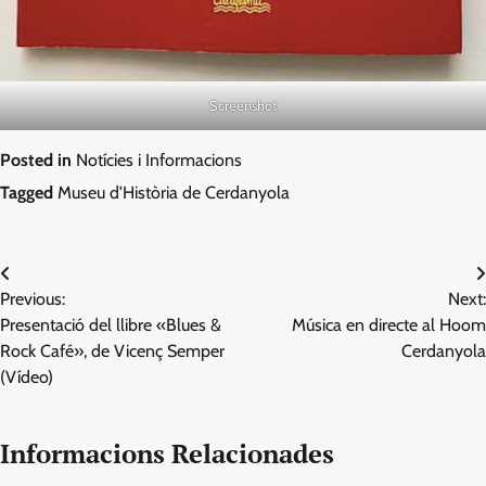
Screenshot
Posted in
Notícies i Informacions
Tagged
Museu d'Història de Cerdanyola
Navegació
Previous:
Next:
d'entrades
Presentació del llibre «Blues &
Música en directe al Hoom
Rock Café», de Vicenç Semper
Cerdanyola
(Vídeo)
Informacions Relacionades