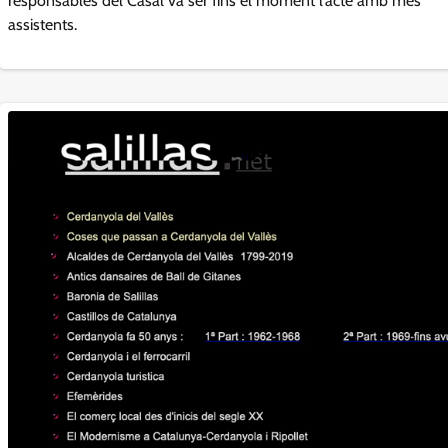
responsables del Casal va ser fins el moment l’acte amb més
assistents.