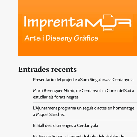
Entrades recents
Presentació del projecte «Som Singulars» a Cerdanyola
Martí Berenguer Mimó, de Cerdanyola a Corea delSud a
estudiar els forats negres
L’Ajuntament programa un seguit d’actes en homenatge
a Miquel Sánchez
El Ball dels diumenges a Cerdanyola
Els Boggy Sound al vermut diabòlic dels diables de