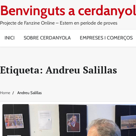
Skip
Benvinguts a cerdanyol
to
content
Projecte de Fanzine Online – Estem en període de proves
INICI
SOBRE CERDANYOLA
EMPRESES I COMERÇOS
Etiqueta:
Andreu Salillas
Home
Andreu Salillas