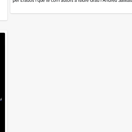
per Efados i que té com autors a Isidre Grau i Andreu Salillas