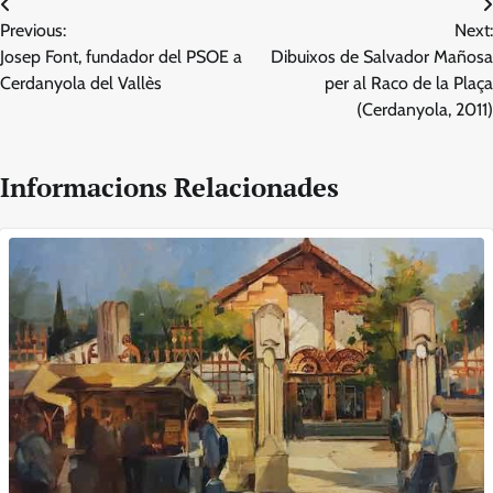
Navegació
Previous:
Next:
d'entrades
Josep Font, fundador del PSOE a
Dibuixos de Salvador Mañosa
Cerdanyola del Vallès
per al Raco de la Plaça
(Cerdanyola, 2011)
Informacions Relacionades