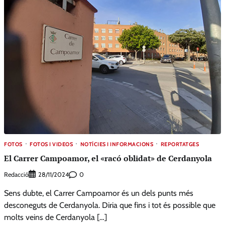
FOTOS
FOTOS I VIDEOS
NOTÍCIES I INFORMACIONS
REPORTATGES
El Carrer Campoamor, el «racó oblidat» de Cerdanyola
Redacció
0
28/11/2024
Sens dubte, el Carrer Campoamor és un dels punts més
desconeguts de Cerdanyola. Diria que fins i tot és possible que
molts veins de Cerdanyola […]