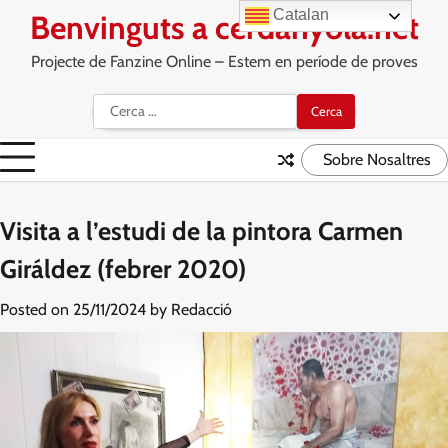
Skip
Catalan
Benvinguts a cerdanyola.net
to
content
Projecte de Fanzine Online – Estem en període de proves
Cerca:
Sobre Nosaltres
Visita a l’estudi de la pintora Carmen
Giráldez (febrer 2020)
Posted on
25/11/2024
by
Redacció