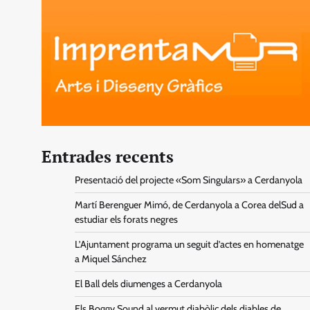
Entrades recents
Presentació del projecte «Som Singulars» a Cerdanyola
Martí Berenguer Mimó, de Cerdanyola a Corea delSud a
estudiar els forats negres
L’Ajuntament programa un seguit d’actes en homenatge
a Miquel Sánchez
El Ball dels diumenges a Cerdanyola
Els Boggy Sound al vermut diabòlic dels diables de