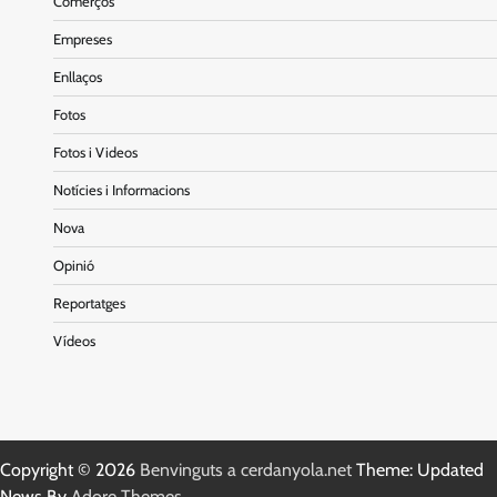
Comerços
Empreses
Enllaços
Fotos
Fotos i Videos
Notícies i Informacions
Nova
Opinió
Reportatges
Vídeos
Copyright © 2026
Benvinguts a cerdanyola.net
Theme: Updated
News By
Adore Themes
.