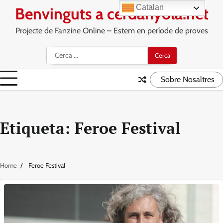
Skip
Catalan
Benvinguts a cerdanyola.net
to
content
Projecte de Fanzine Online – Estem en període de proves
Cerca:
Sobre Nosaltres
Etiqueta:
Feroe Festival
Home
Feroe Festival