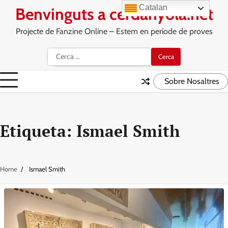
Skip
Catalan
Benvinguts a cerdanyola.net
to
content
Projecte de Fanzine Online – Estem en període de proves
Cerca:
Sobre Nosaltres
Etiqueta:
Ismael Smith
Home
Ismael Smith