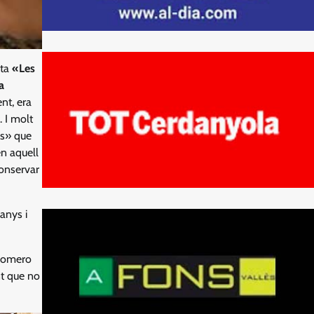
ita
«Les
a
nt, era
 I molt
ns» que
en aquell
conservar
 anys i
 Romero
nt que no