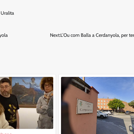
,
Uralita
yola
Next:
L’Ou com Balla a Cerdanyola, per te