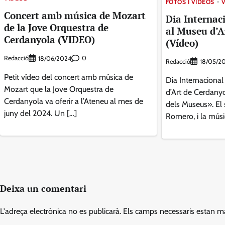
FOTOS I VIDEOS
Concert amb música de Mozart
Dia Internac
de la Jove Orquestra de
al Museu d’A
Cerdanyola (VIDEO)
(Vídeo)
Redacció
0
18/06/2024
Redacció
18/05/2
Petit vídeo del concert amb música de
Dia Internaciona
Mozart que la Jove Orquestra de
d’Art de Cerdanyo
Cerdanyola va oferir a l’Ateneu al mes de
dels Museus». El 
juny del 2024. Un […]
Romero, i la músic
Deixa un comentari
L'adreça electrònica no es publicarà.
Els camps necessaris estan 