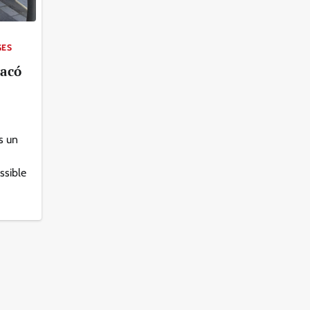
GES
racó
s un
ssible