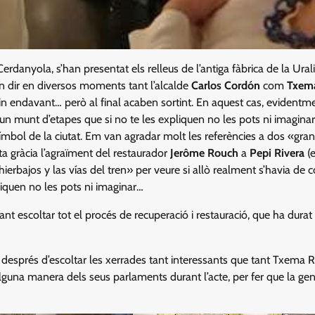
 Cerdanyola, s’han presentat els relleus de l’antiga fàbrica de la Ural
 dir en diversos moments tant l’alcalde
Carlos Cordón
com
Txem
rin endavant… però al final acaben sortint. En aquest cas, evidentme
n munt d’etapes que si no te les expliquen no les pots ni imaginar.
mbol de la ciutat. Em van agradar molt les referències a dos «gra
ta gràcia l’agraïment del restaurador
Jerôme Rouch
a
Pepi Rivera
(
rbajos y las vías del tren» per veure si allò realment s’havia de 
liquen no les pots ni imaginar…
ant escoltar tot el procés de recuperació i restauració, que ha durat
e després d’escoltar les xerrades tant interessants que tant Txema
alguna manera dels seus parlaments durant l’acte, per fer que la ge