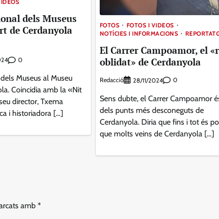
VÍDEOS
ional dels Museus
FOTOS
FOTOS I VIDEOS
rt de Cerdanyola
NOTÍCIES I INFORMACIONS
REPORTAT
El Carrer Campoamor, el «
oblidat» de Cerdanyola
0
024
l dels Museus al Museu
Redacció
0
28/11/2024
la. Coincidia amb la «Nit
Sens dubte, el Carrer Campoamor é
seu director, Txema
dels punts més desconeguts de
a i historiadora […]
Cerdanyola. Diria que fins i tot és po
que molts veins de Cerdanyola […]
marcats amb
*