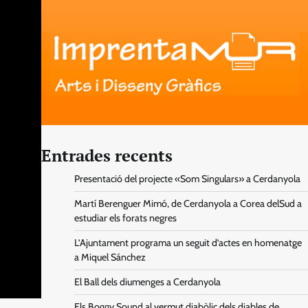
Entrades recents
Presentació del projecte «Som Singulars» a Cerdanyola
Martí Berenguer Mimó, de Cerdanyola a Corea delSud a
estudiar els forats negres
L’Ajuntament programa un seguit d’actes en homenatge
a Miquel Sánchez
El Ball dels diumenges a Cerdanyola
Els Boggy Sound al vermut diabòlic dels diables de