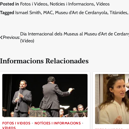
Posted in
Fotos i Videos
,
Notícies i Informacions
,
Vídeos
Tagged
Ismael Smith
,
MAC
,
Museu d'Art de Cerdanyola
,
Titànides
Navegació
Dia Internacional dels Museus al Museu d’Art de Cerdan
Previous:
(Vídeo)
d'entrades
Informacions Relacionades
FOTOS I VIDEOS
NOTÍCIES I INFORMACIONS
VÍDEOS