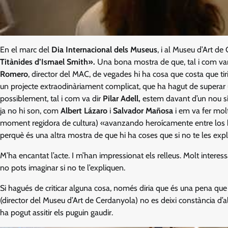
En el marc del
Dia Internacional dels Museus
, i al Museu d’Art de
Titànides d’Ismael Smith».
Una bona mostra de que, tal i com van
Romero
, director del MAC, de vegades hi ha cosa que costa que ti
un projecte extraodinàriament complicat, que ha hagut de superar u
possiblement, tal i com va dir
Pilar Adell,
estem davant d’un nou sí
ja no hi son, com
Albert Lázaro
i
Salvador Mañosa
i em va fer mol
moment regidora de cultura) «avanzando heroícamente entre los hie
perquè és una altra mostra de que hi ha coses que si no te les exp
M’ha encantat l’acte. I m’han impressionat els relleus. Molt interess
no pots imaginar si no te l’expliquen.
Si hagués de criticar alguna cosa, només diria que és una pena qu
(director del Museu d’Art de Cerdanyola) no es deixi constància d’
ha pogut assitir els puguin gaudir.