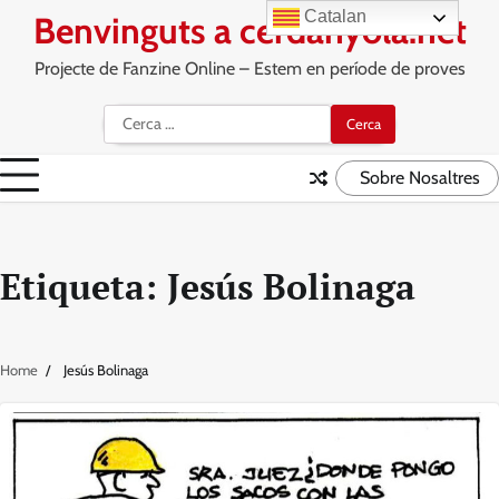
Skip
Catalan
Benvinguts a cerdanyola.net
to
content
Projecte de Fanzine Online – Estem en període de proves
Cerca:
Sobre Nosaltres
Etiqueta:
Jesús Bolinaga
Home
Jesús Bolinaga