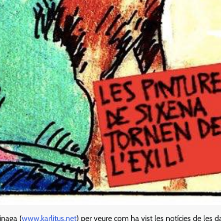
inaga (
www.karlitus.net
) per veure com ha vist les notícies de les d