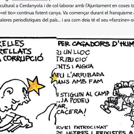
ultural a Cerdanyola i de col·laborar amb l’Ajuntament en coses t
… «el tio» continua fotent canya. Va començar durant el franquisme 
aleres periodístiques del país… i ara com deia té el seu «fanzine» o