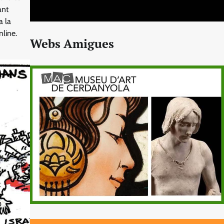
ant
a la
nline.
Webs Amigues