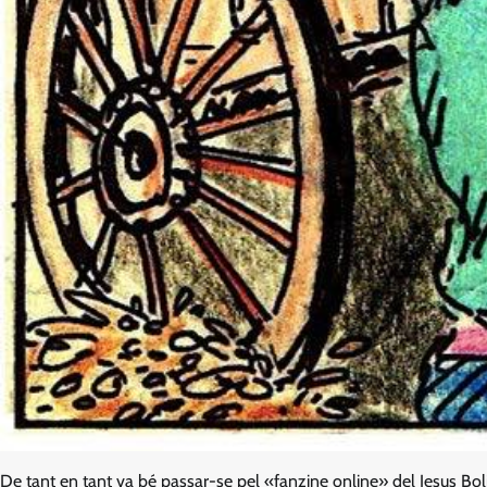
De tant en tant va bé passar-se pel «fanzine online» del Jesus Bol