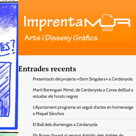
Entrades recents
Presentació del projecte «Som Singulars» a Cerdanyola
Martí Berenguer Mimó, de Cerdanyola a Corea delSud a
estudiar els forats negres
L’Ajuntament programa un seguit d’actes en homenatge
a Miquel Sánchez
El Ball dels diumenges a Cerdanyola
Els Boggy Sound al vermut diabòlic dels diables de