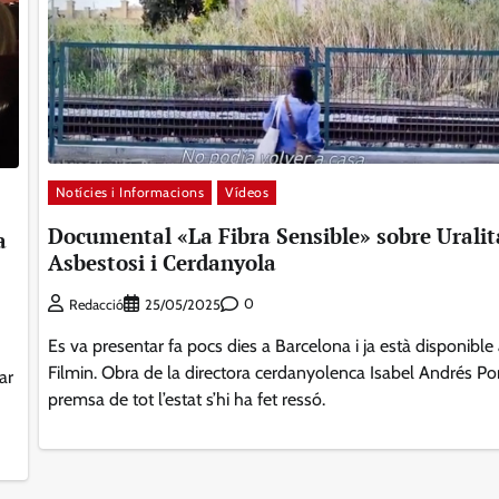
Notícies i Informacions
Vídeos
Documental «La Fibra Sensible» sobre Uralit
a
Asbestosi i Cerdanyola
0
Redacció
25/05/2025
Es va presentar fa pocs dies a Barcelona i ja està disponible
Filmin. Obra de la directora cerdanyolenca Isabel Andrés Port
ar
premsa de tot l’estat s’hi ha fet ressó.