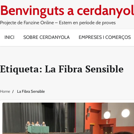
Skip
Benvinguts a cerdanyol
to
content
Projecte de Fanzine Online – Estem en període de proves
INICI
SOBRE CERDANYOLA
EMPRESES I COMERÇOS
Etiqueta:
La Fibra Sensible
Home
La Fibra Sensible