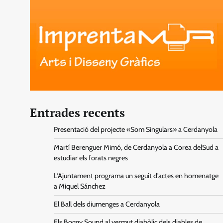
Entrades recents
Presentació del projecte «Som Singulars» a Cerdanyola
Martí Berenguer Mimó, de Cerdanyola a Corea delSud a
estudiar els forats negres
L’Ajuntament programa un seguit d’actes en homenatge
a Miquel Sánchez
El Ball dels diumenges a Cerdanyola
Els Boggy Sound al vermut diabòlic dels diables de