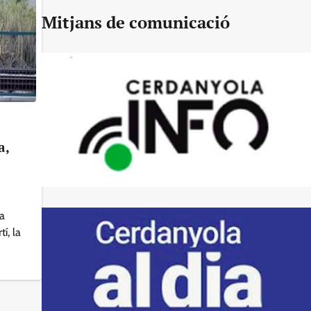
Mitjans de comunicació
a,
 a
í, la