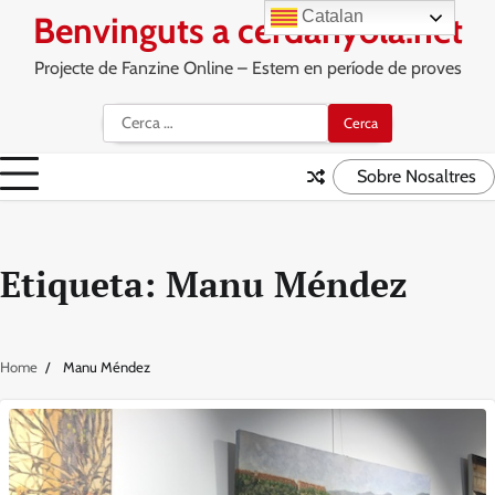
Skip
Catalan
Benvinguts a cerdanyola.net
to
content
Projecte de Fanzine Online – Estem en període de proves
Cerca:
Sobre Nosaltres
Etiqueta:
Manu Méndez
Home
Manu Méndez