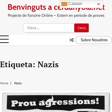
Skip
Catalan
Benvinguts a cerdanyola.net
to
content
Projecte de Fanzine Online – Estem en període de proves
Cerca:
Sobre Nosaltres
Etiqueta:
Nazis
Home
Nazis