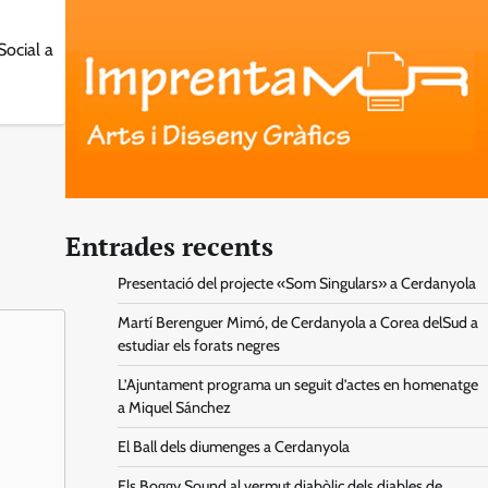
Social a
Entrades recents
Presentació del projecte «Som Singulars» a Cerdanyola
Martí Berenguer Mimó, de Cerdanyola a Corea delSud a
estudiar els forats negres
L’Ajuntament programa un seguit d’actes en homenatge
a Miquel Sánchez
El Ball dels diumenges a Cerdanyola
Els Boggy Sound al vermut diabòlic dels diables de