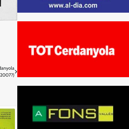
rdanyola
(2007?)