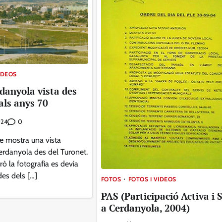
IDEOS
rdanyola vista des
als anys 70
0
024
e mostra una vista
rdanyola des del Turonet.
rò la fotografia es devia
des dels […]
FOTOS
FOTOS I VIDEOS
PAS (Participació Activa i 
a Cerdanyola, 2004)