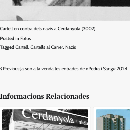
Cartell en contra dels nazis a Cerdanyola (2002)
Posted in
Fotos
Tagged
Cartell
,
Cartells al Carrer
,
Nazis
Navegació
Previous:
Ja son a la venda les entrades de «Pedra i Sang» 2024
d'entrades
Informacions Relacionades