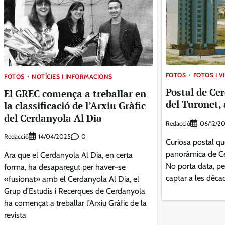
FOTOS
FOTOS I V
FOTOS
NOTÍCIES I INFORMACIONS
Postal de Ce
El GREC comença a treballar en
del Turonet, 
la classificació de l’Arxiu Gràfic
del Cerdanyola Al Dia
Redacció
06/12/2
Redacció
0
14/04/2025
Curiosa postal qu
panoràmica de Ce
Ara que el Cerdanyola Al Dia, en certa
No porta data, pe
forma, ha desaparegut per haver-se
captar a les dèca
«fusionat» amb el Cerdanyola Al Dia, el
Grup d’Estudis i Recerques de Cerdanyola
ha començat a treballar l’Arxiu Gràfic de la
revista