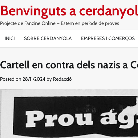
Skip
Benvinguts a cerdanyol
to
content
Projecte de Fanzine Online – Estem en període de proves
INICI
SOBRE CERDANYOLA
EMPRESES I COMERÇOS
Cartell en contra dels nazis a
Posted on
28/11/2024
by
Redacció