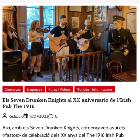
Comerços
Empreses
Fotos i Videos
Notícies i Informacions
Els Seven Drunken Knights al XX aniversario de l’Irish
Pub The 1916
0
Redacció
17/07/2023
Així, amb els Seven Drunken Knights, començaven avui els
«fastos» de celebració dels XX anys del The 1916 Irish Pub