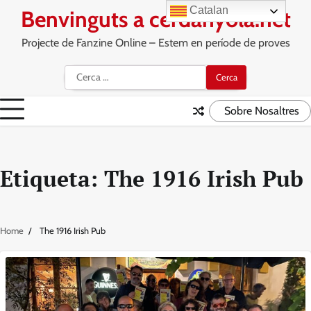
Skip
Catalan
Benvinguts a cerdanyola.net
to
content
Projecte de Fanzine Online – Estem en període de proves
Cerca:
Sobre Nosaltres
Etiqueta:
The 1916 Irish Pub
Home
The 1916 Irish Pub