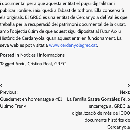
i documental per a que aquesta entitat el pugui digitalitzar i
publicar i online, i així quedi a l’abast de tothom. Ella conservarà
els originals. El GREC és una entitat de Cerdanyola del Vallès que
treballa per la recuperació del patrimoni documental de la ciutat,
amb l’objectiu últim de que aquest sigui dipositat al Futur Arxiu
Històric de Cerdanyola, quan aquest entri en funcionament. La
seva web es pot visitat a
www.cerdanyolagrec.cat
.
Posted in
Notícies i Informacions
Tagged
Arxiu
,
Cristina Real
,
GREC
Navegació
Previous:
Next:
d'entrades
Quadernet en homenatge a «El
La Família Sastre González Felip
Último Tren»
encarrega al GREC la
digitalització de més de 1000
documents històrics de
Cerdanyola