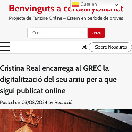
Skip
Catalan
Benvinguts a cerdanyola.net
to
content
Projecte de Fanzine Online – Estem en període de proves
Cerca:
Sobre Nosaltres
Cristina Real encarrega al GREC la
digitalització del seu arxiu per a que
sigui publicat online
Posted on
03/08/2024
by
Redacció