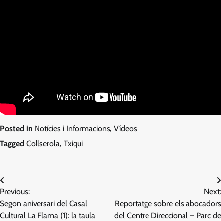
Posted in
Notícies i Informacions
,
Vídeos
Tagged
Collserola
,
Txiqui
Navegació
Previous:
Next:
d'entrades
Segon aniversari del Casal
Reportatge sobre els abocadors
Cultural La Flama (1): la taula
del Centre Direccional – Parc de