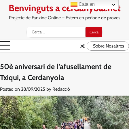
Skip
Catalan
Benvinguts a cerdanyola.net
to
content
Projecte de Fanzine Online – Estem en període de proves
Cerca:
Sobre Nosaltres
50è aniversari de l’afusellament de
Txiqui, a Cerdanyola
Posted on
28/09/2025
by
Redacció