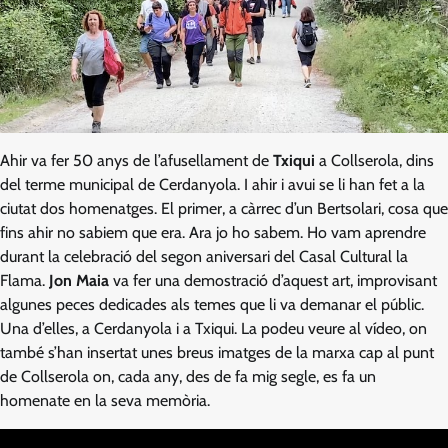
Ahir va fer 50 anys de l’afusellament de
Txiqui
a Collserola, dins
del terme municipal de Cerdanyola. I ahir i avui se li han fet a la
ciutat dos homenatges. El primer, a càrrec d’un Bertsolari, cosa que
fins ahir no sabiem que era. Ara jo ho sabem. Ho vam aprendre
durant la celebració del segon aniversari del Casal Cultural la
Flama.
Jon Maia
va fer una demostració d’aquest art, improvisant
algunes peces dedicades als temes que li va demanar el públic.
Una d’elles, a Cerdanyola i a Txiqui. La podeu veure al vídeo, on
també s’han insertat unes breus imatges de la marxa cap al punt
de Collserola on, cada any, des de fa mig segle, es fa un
homenate en la seva memòria.