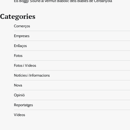
Els Boggy Sound al vermut diabòlic dels diables de Cerdanyola
Categories
Comerços
Empreses
Enllaços
Fotos
Fotos i Videos
Notícies i Informacions
Nova
Opinió
Reportatges
Vídeos