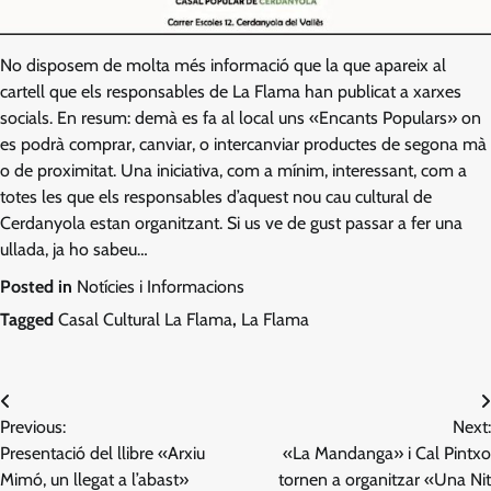
No disposem de molta més informació que la que apareix al
cartell que els responsables de La Flama han publicat a xarxes
socials. En resum: demà es fa al local uns «Encants Populars» on
es podrà comprar, canviar, o intercanviar productes de segona mà
o de proximitat. Una iniciativa, com a mínim, interessant, com a
totes les que els responsables d’aquest nou cau cultural de
Cerdanyola estan organitzant. Si us ve de gust passar a fer una
ullada, ja ho sabeu…
Posted in
Notícies i Informacions
Tagged
Casal Cultural La Flama
,
La Flama
Navegació
Previous:
Next:
d'entrades
Presentació del llibre «Arxiu
«La Mandanga» i Cal Pintxo
Mimó, un llegat a l’abast»
tornen a organitzar «Una Nit